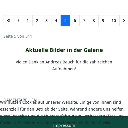
1
2
3
4
5
6
7
8
9
10
Seite 5 von 311
Aktuelle Bilder in der Galerie
Vielen Dank an Andreas Bauch für die zahlreichen
Aufnahmen!
DAMENTABELLEN
Wir nutzen Cookies auf unserer Website. Einige von ihnen sind
essenziell für den Betrieb der Seite, während andere uns helfen,
diese Website und die Nutzererfahrung zu verbessern (Tracking
Cookies). Sie können selbst entscheiden, ob Sie die Cookies
Impressum