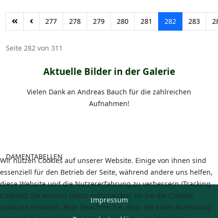
277
278
279
280
281
282
283
2
Seite 282 von 311
Aktuelle Bilder in der Galerie
Vielen Dank an Andreas Bauch für die zahlreichen
Aufnahmen!
DAMENTABELLEN
Wir nutzen Cookies auf unserer Website. Einige von ihnen sind
essenziell für den Betrieb der Seite, während andere uns helfen,
diese Website und die Nutzererfahrung zu verbessern (Tracking
Cookies). Sie können selbst entscheiden, ob Sie die Cookies
Impressum
zulassen möchten. Bitte beachten Sie, dass bei einer Ablehnung