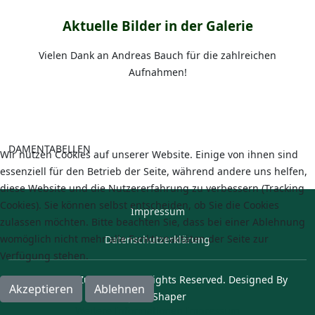
Aktuelle Bilder in der Galerie
Vielen Dank an Andreas Bauch für die zahlreichen
Aufnahmen!
DAMENTABELLEN
Wir nutzen Cookies auf unserer Website. Einige von ihnen sind
essenziell für den Betrieb der Seite, während andere uns helfen,
diese Website und die Nutzererfahrung zu verbessern (Tracking
Cookies). Sie können selbst entscheiden, ob Sie die Cookies
Impressum
zulassen möchten. Bitte beachten Sie, dass bei einer Ablehnung
womöglich nicht mehr alle Funktionalitäten der Seite zur
Datenschutzerklärung
Verfügung stehen.
© 2017 SV Zunsweier. All Rights Reserved. Designed By
Akzeptieren
Ablehnen
JoomShaper
Weitere Informationen
Impressum