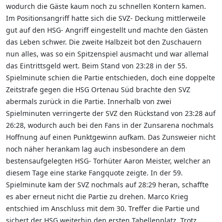
wodurch die Gäste kaum noch zu schnellen Kontern kamen.
Im Positionsangriff hatte sich die SVZ- Deckung mittlerweile
gut auf den HSG- Angriff eingestellt und machte den Gästen
das Leben schwer. Die zweite Halbzeit bot den Zuschauern
nun alles, was so ein Spitzenspiel ausmacht und war allemal
das Eintrittsgeld wert. Beim Stand von 23:28 in der 55.
Spielminute schien die Partie entschieden, doch eine doppelte
Zeitstrafe gegen die HSG Ortenau Süd brachte den SVZ
abermals zurück in die Partie. Innerhalb von zwei
Spielminuten verringerte der SVZ den Rückstand von 23:28 auf
26:28, wodurch auch bei den Fans in der Zunsarena nochmals
Hoffnung auf einen Punktgewinn aufkam. Das Zunsweier nicht
noch näher herankam lag auch insbesondere an dem
bestensaufgelegten HSG- Torhüter Aaron Meister, welcher an
diesem Tage eine starke Fangquote zeigte. In der 59.
Spielminute kam der SVZ nochmals auf 28:29 heran, schaffte
es aber erneut nicht die Partie zu drehen. Marco Krieg
entschied im Anschluss mit dem 30. Treffer die Partie und
sichert der HSG weiterhin den ersten Tabellenplatz. Trotz