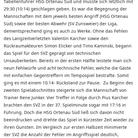
Tabellenführer HSG Ortenau Süd und musste sich letztlich mit
29:30 (10:14) geschlagen geben. Es war die Begegnung der
Mannschaften mit dem jeweils besten Angriff (HSG Ortenau
Süd) sowie der besten Abwehr (SV Zunsweier) der Liga,
dementsprechend ging es auch zu Werke. Ohne das Fehlen
des Langzeitverletzten Valentin Karcher sowie den
Rückraumakteuren Simon Elicker und Timo Kaminski, begann
das Spiel für den SVZ geprägt von technischen
Unsauberkeiten. Bereits in der ersten Hälfte leistete man sich
neun Fehlwürfe und acht technische Fehler, welche die Gäste
mit einfachen Gegentreffern im Tempospiel bestrafte. Somit
ging es mit einem 10:14- Rückstand zur Pause. Zu Beginn des
zweiten Spielabschnittes steigerte sich die Mannschaft von
Trainer Rene Junker. Vier Treffer in Folge durch Pius Karcher
brachten den SVZ in der 37. Spielminute sogar mit 17:16 in
Führung. Doch die HSG Ortenau Süd ließ sich davon nicht
beeindrucken und drehte das Spiel in kürzester Zeit wieder zu
ihren Gunsten. Im Vergleich zur ersten Halbzeit minimierte
der SVZ die Anzahl der Fehler im Angriffsspiel deutlich,