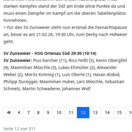
starken Kampfes stand der SVZ am Ende ohne Punkte da und
muss einen Dämpfer im Kampf um die oberen Tabellenplätze
hinnehmen.
> Für den SV Zunsweier steht nun erstmal die Fasnachtspause
an, bevor es am 21.02.26, 19:30 Uhr, zum Derby nach Hofweier
geht.
SV Zunsweier - HSG Ortenau Süd 29:30 (10:14)
SV Zunsweier:
Pius Karcher (11), Rico Feißt (5), Kevin Obergfell
(4), Maximilian Möschle (3), Lukas Ehmüller (2), Alexander
Weber (2), Moritz Kimmig (1), Luis Oberle (1), Hasan Alobid,
Philipp Duregger, Maximilian Huber, Lars Möschle, Sebastian
Schmelz, Martin Schwaderer, Johannes Wolf
7
8
9
10
11
12
13
14
15
1
Seite 12 von 311